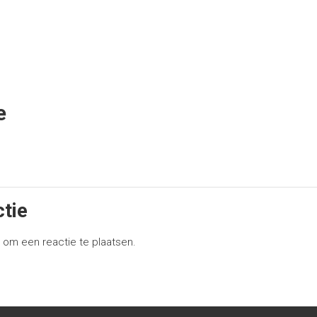
e
ctie
p
om een reactie te plaatsen.