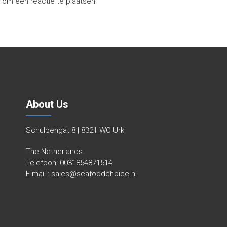
p
om een reactie te plaatsen.
About Us
Schulpengat 8 | 8321 WC Urk
The Netherlands
Telefoon:
0031854871514
E-mail :
sales@seafoodchoice.nl