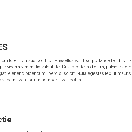
ES
um lorem cursus porttitor. Phasellus volutpat porta eleifend. Nulla
que viverra venenatis vulputate. Duis sed felis dictum, pulvinar sem
giat, eleifend bibendum libero suscipit. Nulla egestas leo ut mauri
vitae mi vestibulum semper a vel lectus.
ctie