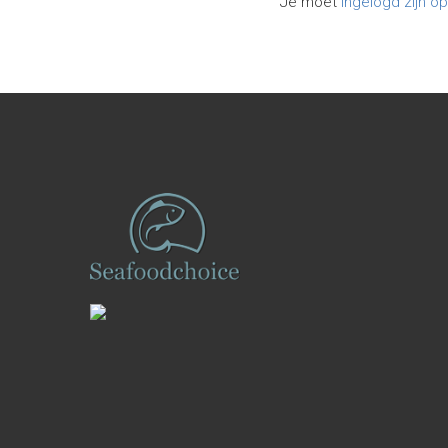
Je moet
ingelogd zijn o